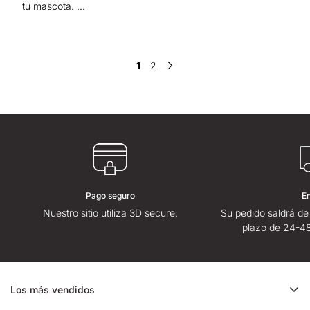
tu mascota. ...
1
2
Pago seguro
E
Nuestro sitio utiliza 3D secure.
Su pedido saldrá de
plazo de 24-48
Los más vendidos