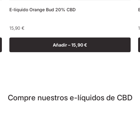
E-líquido Orange Bud 20% CBD
Precio
15,90 €
habitual
Añadir –
15,90 €
Compre nuestros e-líquidos de CBD