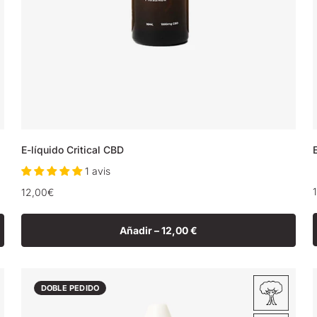
E-líquido Critical CBD
1 avis
Precio
12,00€
normal
Añadir –
12,00 €
DOBLE PEDIDO