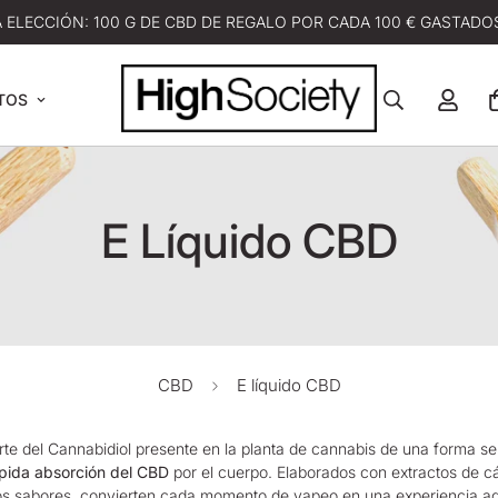
A ELECCIÓN: 100 G DE CBD DE REGALO POR CADA 100 € GASTADOS
TOS
E Líquido CBD
CBD
E líquido CBD
rte del Cannabidiol presente en la planta de cannabis de una forma senc
pida absorción del CBD
por el cuerpo. Elaborados con extractos de 
sos sabores, convierten cada momento de vapeo en una experiencia ag