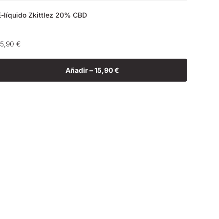
E-líquido Zkittlez 20% CBD
Precio
15,90 €
habitual
Añadir –
15,90 €