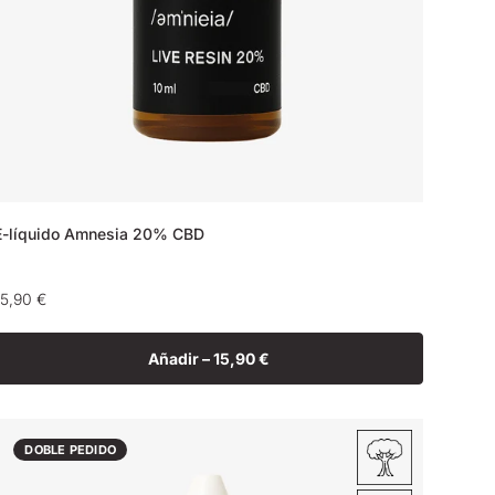
E-líquido Amnesia 20% CBD
Precio
15,90 €
habitual
Añadir –
15,90 €
DOBLE PEDIDO