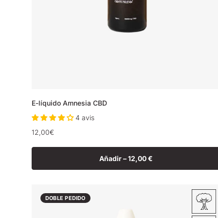
E-líquido Amnesia CBD
4 avis
Precio
12,00€
normal
Añadir –
12,00 €
DOBLE PEDIDO