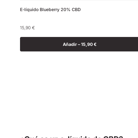
E-líquido Blueberry 20% CBD
Precio
15,90 €
habitual
Añadir –
15,90 €