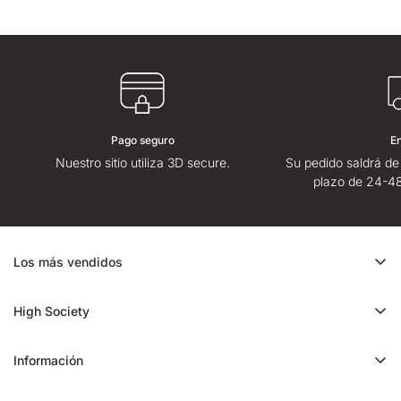
Pago seguro
E
Nuestro sitio utiliza 3D secure.
Su pedido saldrá de
plazo de 24-48
Los más vendidos
Oferta de CBD
High Society
Ice Rock CBD
Quiénes somos
Cali CBD
Información
Tiendas High Society
Orange Bud CBD
Contáctenos