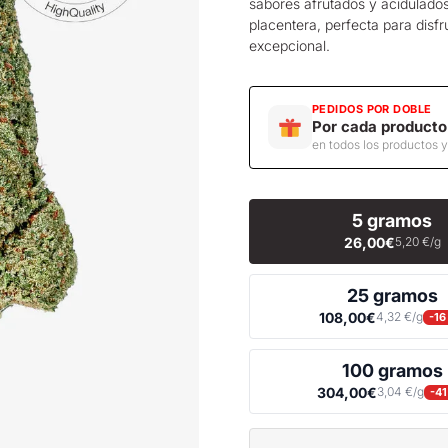
sabores afrutados y acidulados
placentera, perfecta para disf
excepcional.
PEDIDOS POR DOBLE
Por cada producto
en todos los productos 
5 gramos
26,00€
5,20 €/g
25 gramos
108,00€
4,32 €/g
-16
100 gramos
304,00€
3,04 €/g
-4