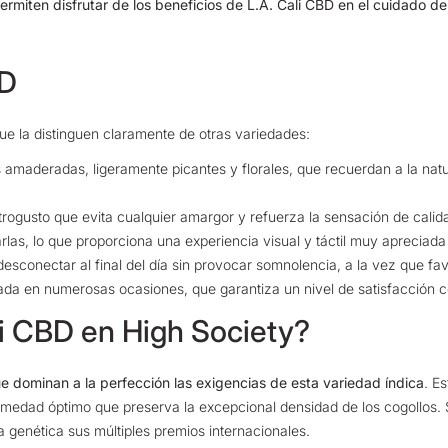
miten disfrutar de los beneficios de L.A. Cali CBD en el cuidado de 
BD
e la distinguen claramente de otras variedades:
 amaderadas, ligeramente picantes y florales, que recuerdan a la natu
trogusto que evita cualquier amargor y refuerza la sensación de calida
arlas, lo que proporciona una experiencia visual y táctil muy apreciada
 desconectar al final del día sin provocar somnolencia, a la vez que f
ada en numerosas ocasiones, que garantiza un nivel de satisfacción c
li CBD en High Society?
 dominan a la perfección las exigencias de esta variedad índica
.
Est
humedad óptimo que preserva la excepcional densidad de los cogollos.
ta genética sus múltiples premios internacionales.