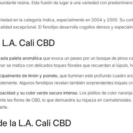
undante resina. Esta fusión da lugar a una variedad con predominanci
riedad en la categoría Indica, especialmente en 2004 y 2005. Su cort
calidad excepcional. El fenotipo desarrolla cogollos densos y especia
a L.A. Cali CBD
icada paleta aromática
que evoca un paseo por un bosque de pinos ca
ar se matiza con delicados toques florales que recuerdan al lúpulo, 
incipalmente de limón y pomelo
, que iluminan este profundo cuadro arom
blemente. Algunos fenotipos revelan también sorprendentes toques cr
pacidad y su color verde oscuro intenso
.
Los pistilos de color naran
e las flores de CBD, lo que demuestra su riqueza en cannabinoides. L
arte.
de la L.A. Cali CBD