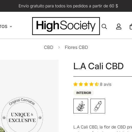
Envío gratuito para todos los pedidos a partir de 60 $
TOS
CBD
Flores CBD
L.A Cali CBD
8 avis
INTERIOR
L.A Cali CBD, la
flor de CBD
pr