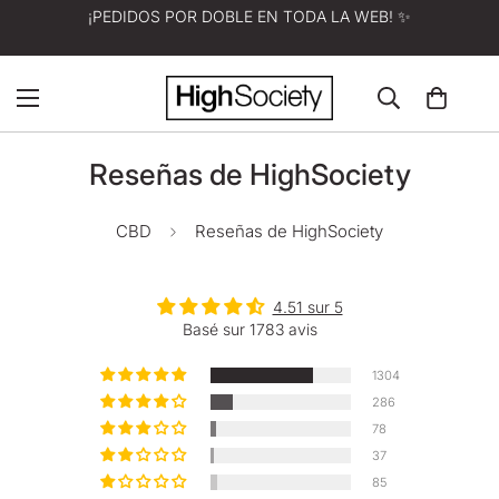
¡PEDIDOS POR DOBLE EN TODA LA WEB! ✨
Reseñas de HighSociety
CBD
Reseñas de HighSociety
4.51 sur 5
Basé sur 1783 avis
1304
286
78
37
85