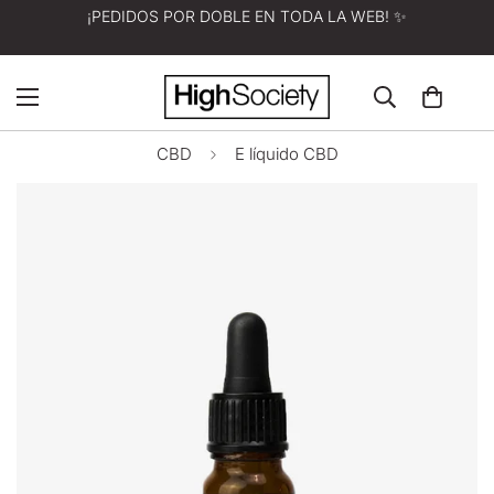
¡PEDIDOS POR DOBLE EN TODA LA WEB! ✨
CBD
E líquido CBD