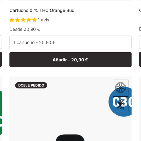
Cartucho 0 % THC Orange Bud
1 avis
Precio
Desde 20,90 €
habitual
Añadir –
20,90 €
DOBLE PEDIDO