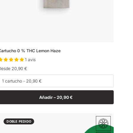
Cartucho 0 % THC Lemon Haze
1 avis
Precio
Desde 20,90 €
habitual
Añadir –
20,90 €
DOBLE PEDIDO