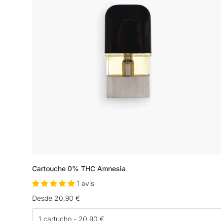
Cartouche 0% THC Amnesia
1 avis
Precio
Desde 20,90 €
habitual