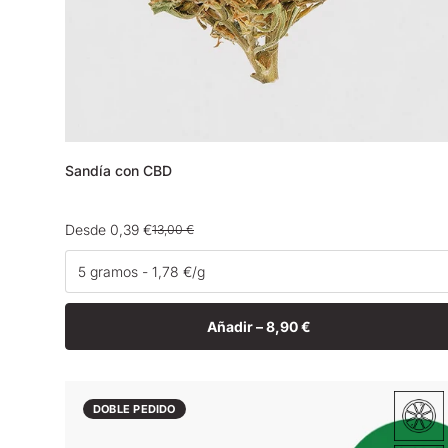
Sandía con CBD
Desde 0,39 €
13,00 €
Precio
Precio
de
habitual
venta
Añadir –
8,90 €
DOBLE PEDIDO