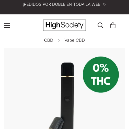
¡PEDIDOS POR DOBLE EN TODA LA WEB! ✨
CBD
Vape CBD