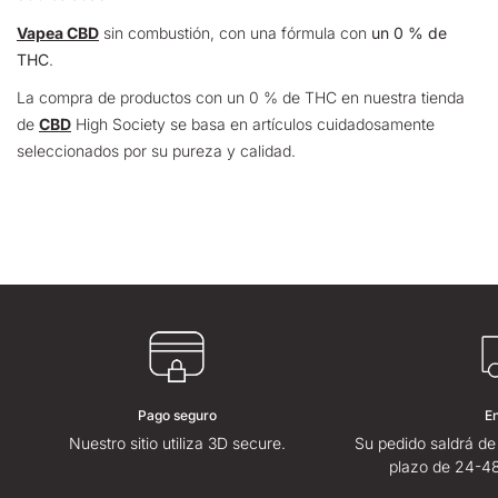
Vapea CBD
sin combustión, con una fórmula con
un 0 % de
THC
.
La compra de productos con un 0 % de THC en nuestra tienda
de
CBD
High Society se basa en artículos cuidadosamente
seleccionados por su pureza y calidad.
Pago seguro
E
Nuestro sitio utiliza 3D secure.
Su pedido saldrá de
plazo de 24-48