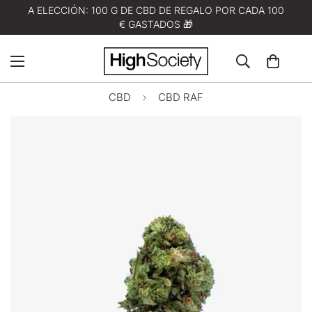
A ELECCIÓN: 100 G DE CBD DE REGALO POR CADA 100
€ GASTADOS 🎁
CBD
CBD RAF