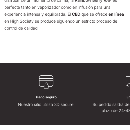
disfrutar de un momento de calma, la
Rainbow Berry RAF
es
perfecta tanto en vaporizador como en infusión para una
experiencia intensa y equilibrada. El
CBD
que se ofrece
en línea
en High Society se produce siguiendo un estricto proceso de
control de calidad.
Pago seguro
E
Nuestro sitio utiliza 3D secure.
Su pedido saldrá de
plazo de 24-48