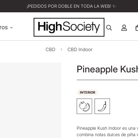
¡PEDIDOS POR DOBLE EN TODA LA WEB! ✨
TOS
CBD
CBD Indoor
Pineapple Kus
INTERIOR
Pineapple Kush Indoor es una v
combina notas dulces de piña m