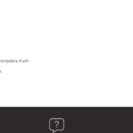
 verdadera Kush.
a.