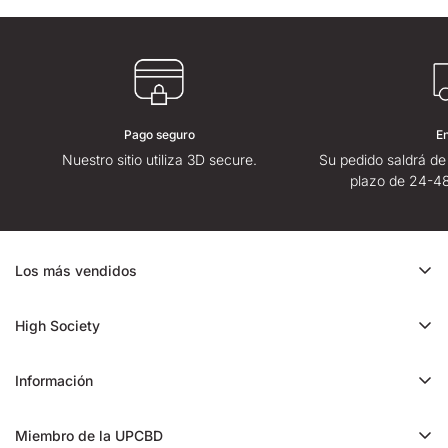
Pago seguro
E
Nuestro sitio utiliza 3D secure.
Su pedido saldrá de
plazo de 24-48
Los más vendidos
Oferta de CBD
High Society
Ice Rock CBD
Quiénes somos
Cali CBD
Información
Tiendas High Society
Orange Bud CBD
Contáctenos
High Society opiniones
Miembro de la UPCBD
Trim CBD