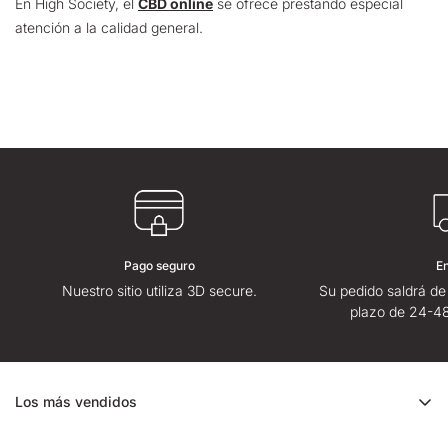
En High Society, el
CBD online
se ofrece prestando especial
atención a la calidad general.
Pago seguro
E
Nuestro sitio utiliza 3D secure.
Su pedido saldrá de
plazo de 24-48
Los más vendidos
Oferta de CBD