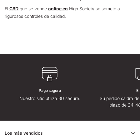
El
CBD
que se vende
online en
High Society se somete a
rigurosos controles de calidad.
Pago seguro
E
Nuestro sitio utiliza 3D secure.
Su pedido saldrá de
plazo de 24-48
Los más vendidos