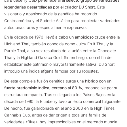
La Blueberry CBD pertenece al
el selecto grupo de variedades
legendarias desarrolladas por el criador DJ Short
.
Este
visionario y apasionado de la genética ha recorrido
Centroamérica y el Sudeste Asiático para recolectar variedades
autóctonas raras y especialmente expresivas.
En la década de 1970,
llevó a cabo un ambicioso cruce
entre la
Highland Thai, también conocida como Juicy Fruit Thai, y la
Purple Thai, a su vez resultado de la unión entre la Chocolate
Thai y la Highland Oaxaca Gold. Sin embargo, con el fin de
estabilizar este patrimonio mayoritariamente sativa, DJ Short
introdujo una índica afgana famosa por su robustez.
De esta compleja fusión genética surge una
híbrido con un
fuerte predominio índica, cercano al 80 %
, reconocible por su
estructura compacta. Tras su llegada a los Países Bajos en la
década de 1990, la Blueberry tuvo un éxito comercial fulgurante.
De hecho, fue galardonada en el año 2000 en la High Times
Cannabis Cup, antes de dar origen a toda una familia de
variedades «Blue», hoy imprescindibles en el mercado mundial