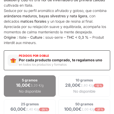
cultivada en Italia.
Seduce por su perfil aromático afrutado y goloso, que combina
arándanos maduros, bayas silvestres y nata ligera
, con
delicados
matices florales
y un toque de resina al final.
Apreciada por su relajación suave y equilibrada, acompaña los
momentos de calma manteniendo la mente despejada.
Origine :
Italie –
Culture :
sous-serre –
THC < 0,3 %
– Produit
interdit aux mineurs.
PEDIDOS POR DOBLE
Por cada producto comprado, te regalamos uno
en todos los productos y formatos
5 gramos
10 gramos
16,00€
28,00€
3,20 €/g
2,80 €/g
-12 %
No disponible
No disponible
25 gramos
50 gramos
60,00€
100,00€
2,40 €/g
2,00 €/g
-25 %
-37 %