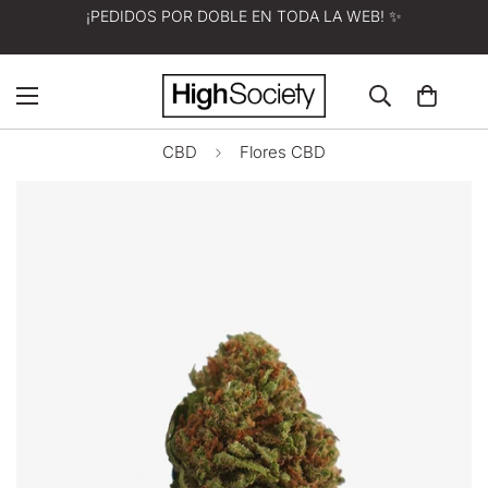
¡PEDIDOS POR DOBLE EN TODA LA WEB! ✨
CBD
Flores CBD