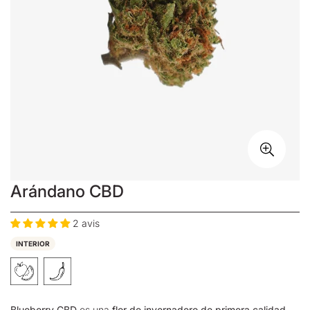
Arándano CBD
2 avis
INTERIOR
Blueberry CBD
es una
flor de invernadero de primera calidad