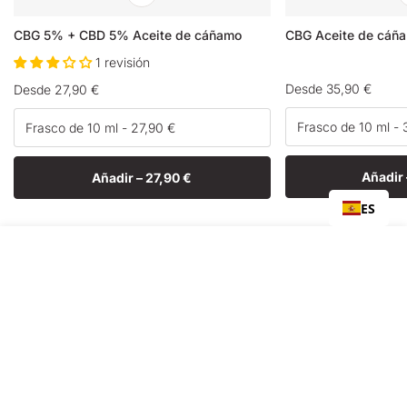
CBG 5% + CBD 5% Aceite de cáñamo
CBG Aceite de cáñ
1 revisión
Precio
Desde 35,90 €
Precio
Desde 27,90 €
habitual
habitual
Añadir
Añadir –
27,90 €
ES
Seleccionar
AGOTADO
opción
Pago seguro
E
Nuestro sitio utiliza 3D secure.
Su pedido saldrá de
plazo de 24-48