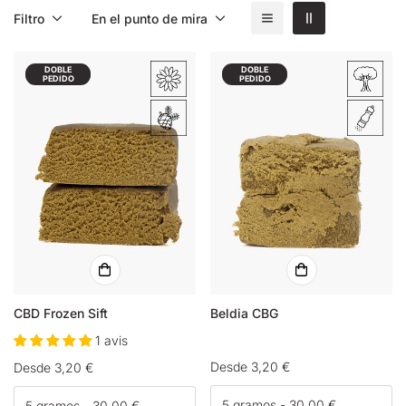
Filtro
En el punto de mira
DOBLE
DOBLE
PEDIDO
PEDIDO
CBD Frozen Sift
Beldia CBG
1 avis
Precio
Desde 3,20 €
Precio
Desde 3,20 €
habitual
habitual