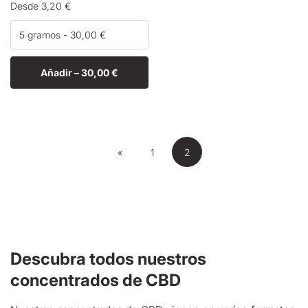
Precio
Desde 3,20 €
habitual
Añadir –
30,00 €
«
1
2
Descubra todos nuestros
concentrados de CBD