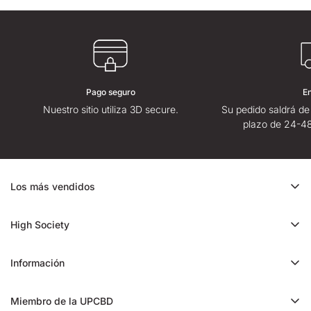
Pago seguro
E
Nuestro sitio utiliza 3D secure.
Su pedido saldrá de
plazo de 24-48
Los más vendidos
Oferta de CBD
High Society
Ice Rock CBD
Quiénes somos
Cali CBD
Información
Tiendas High Society
Orange Bud CBD
Contáctenos
High Society opiniones
Miembro de la UPCBD
Trim CBD