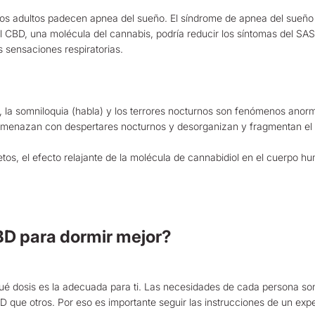
los adultos padecen apnea del sueño. El síndrome de apnea del sueñ
 CBD, una molécula del cannabis, podría reducir los síntomas del SAS, 
s sensaciones respiratorias.
), la somniloquia (habla) y los terrores nocturnos son fenómenos ano
 amenazan con despertares nocturnos y desorganizan y fragmentan el
os, el efecto relajante de la molécula de cannabidiol en el cuerpo h
BD para dormir mejor?
qué dosis es la adecuada para ti. Las necesidades de cada persona so
que otros. Por eso es importante seguir las instrucciones de un expe