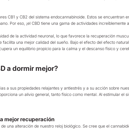
ores CB1 y CB2 del sistema endocannabinoide. Estos se encuentran en t
no. Por eso, ¡el CBD tiene una gama de actividades increíblemente a
idad de la actividad neuronal, lo que favorece la recuperación muscula
 facilita una mejor calidad del sueño. Bajo el efecto del efecto natura
pera un equilibrio propicio para la calma y el descanso físico y cereb
D a dormir mejor?
ias a sus propiedades relajantes y antiestrés y a su acción sobre nu
oporciona un alivio general, tanto físico como mental. Al estimular el
na mejor recuperación
o de una alteración de nuestro reloj biológico. Se cree que el cannabid