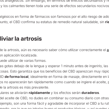
s analgésicos. Sin embargo, en términos de efectos secundarios y ries
 los calmantes tienen toda una serie de efectos secundarios nocivo
algésicos en forma de fármacos son famosos por el alto riesgo de ad
 punto, el CBD confirma su estatus de remedio natural saludable, sin
ri
viar la artrosis
e la artrosis, aún es necesario saber cómo utilizar correctamente el
a
n aplicación localizada.
ede utilizar de varias formas.
nas gotas debajo de la lengua y esperar 1 minuto antes de ingerirlo, l
osas. Esto garantiza que los beneficios del CBD aparezcan muy rápid
CBD
de forma local
, idealmente en forma de masaje, directamente en la
icos no aparecerán tan rápidamente como cuando se ingiere el aceite, p
 la artrosis es más prevalente.
ulares se aliviarán
rápidamente
y los efectos serán
duraderos
.
s del aceite de CBD, no dudes en combinar su consumo diario con otr
ejemplo, son una forma fácil y agradable de incorporar el CBD a tu rut
edio, por lo que no inhalas humo ni productos tóxicos, y así puedes 