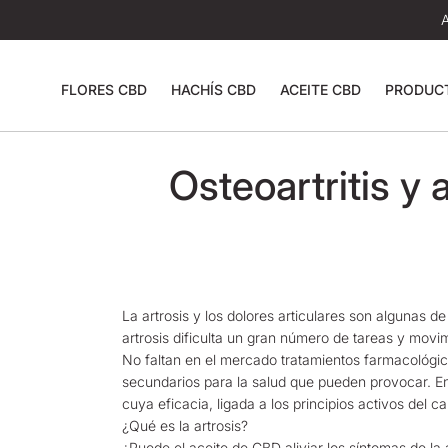
FLORES CBD
HACHÍS CBD
ACEITE CBD
PRODUC
Osteoartritis y
La artrosis y los dolores articulares son algunas 
artrosis dificulta un gran número de tareas y movimi
No faltan en el mercado tratamientos farmacológicos
secundarios para la salud que pueden provocar. E
cuya eficacia, ligada a los principios activos del
¿Qué es la artrosis?
¿Puede el aceite de CBD aliviar los síntomas de la a