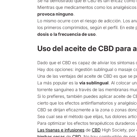
Se ha demostrado que el CBD es tan eficaz como lo
Mientras que medicamentos como los analgésicos y
provoca ninguno
.
Lo mismo ocurre con el riesgo de adicción. Los an
los primeros comprimidos, según el perfil. En este
dosis o la frecuencia de uso
.
Uso del aceite de CBD para ali
Dado que el CBD es capaz de aliviar los síntomas d
Hay dos opciones: ingestión sublingual o masaje co
Una de las ventajas del aceite de CBD es que se pu
La más popular es la
vía sublingual
. Al colocar u
torrente sanguíneo a través de las membranas muc
Si lo prefieres, también puedes aplicar aceite de 
cierto que los efectos antiinflamatorios y analgés
CBD se dirijan eficazmente a la zona o zonas donde
Sea cual sea el método que elijas, tus dolores artic
Para optimizar los efectos terapéuticos duradero
Las tisanas e infusiones
de
CBD
High Society, por 
hierbas secas
de
CBD
. No hay combustión de por m