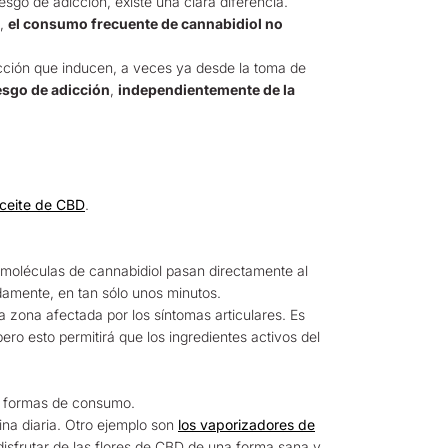
go de adicción, existe una clara diferencia.
s,
el consumo frecuente de cannabidiol no
icción que inducen, a veces ya desde la toma de
esgo de adicción
,
independientemente de la
ceite de CBD
.
as moléculas de cannabidiol pasan directamente al
amente, en tan sólo unos minutos.
 zona afectada por los síntomas articulares. Es
ero esto permitirá que los ingredientes activos del
as formas de consumo.
ina diaria. Otro ejemplo son
los vaporizadores de
disfrutar de las flores de CBD de una forma sana y