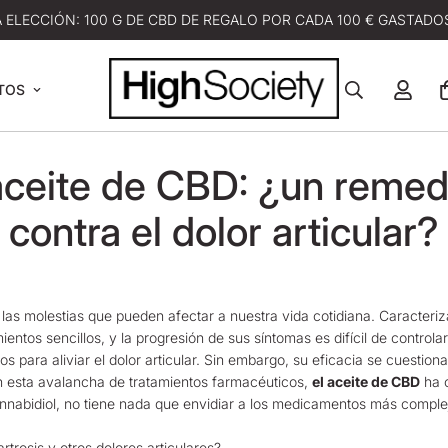
A ELECCIÓN: 100 G DE CBD DE REGALO POR CADA 100 € GASTADOS
TOS
 aceite de CBD: ¿un remedi
contra el dolor articular?
de las molestias que pueden afectar a nuestra vida cotidiana. Caracter
entos sencillos, y la progresión de sus síntomas es difícil de controlar
 para aliviar el dolor articular. Sin embargo, su eficacia se cuestiona
n esta avalancha de tratamientos farmacéuticos,
el aceite de CBD
ha 
 cannabidiol, no tiene nada que envidiar a los medicamentos más comple
rtrosis y otros dolores articulares?