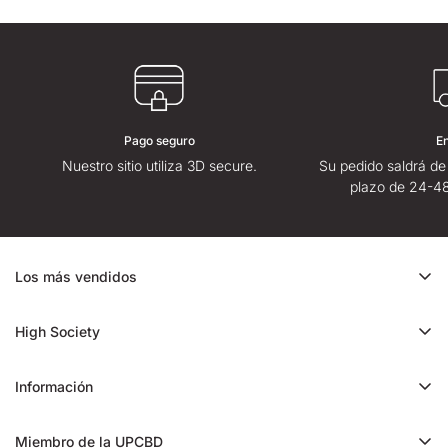
Pago seguro
E
Nuestro sitio utiliza 3D secure.
Su pedido saldrá de
plazo de 24-48
Los más vendidos
Oferta de CBD
High Society
Ice Rock CBD
Quiénes somos
Cali CBD
Información
Tiendas High Society
Orange Bud CBD
Contáctenos
High Society opiniones
Miembro de la UPCBD