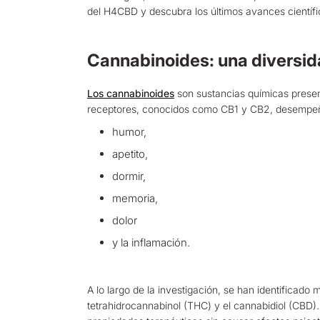
del H4CBD y descubra los últimos avances científ
Cannabinoides: una diversi
Los cannabinoides
son sustancias químicas presen
receptores, conocidos como CB1 y CB2, desempeñan 
humor,
apetito,
dormir,
memoria,
dolor
y la inflamación.
A lo largo de la investigación, se han identificado
tetrahidrocannabinol (THC) y el cannabidiol (CBD)