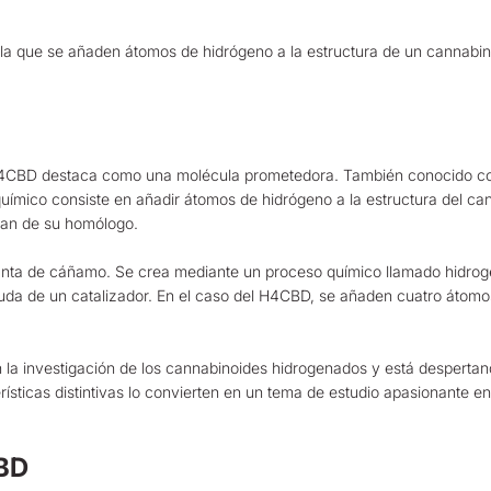
 la que se añaden átomos de hidrógeno a la estructura de un cannabin
l H4CBD destaca como una molécula prometedora. También conocido 
ímico consiste en añadir átomos de hidrógeno a la estructura del cann
ian de su homólogo.
anta de cáñamo. Se crea mediante un proceso químico llamado hidroge
da de un catalizador. En el caso del H4CBD, se añaden cuatro átomos
la investigación de los cannabinoides hidrogenados y está despertan
erísticas distintivas lo convierten en un tema de estudio apasionante 
CBD