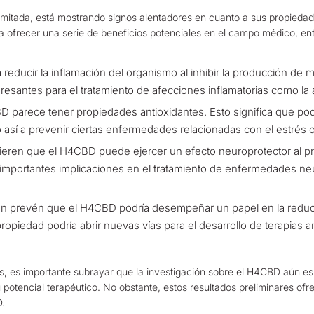
imitada, está mostrando signos alentadores en cuanto a sus propiedad
 ofrecer una serie de beneficios potenciales en el campo médico, entr
reducir la inflamación del organismo al inhibir la producción de m
santes para el tratamiento de afecciones inflamatorias como la artri
BD parece tener propiedades antioxidantes. Esto significa que podr
 así a prevenir ciertas enfermedades relacionadas con el estrés o
ieren que el H4CBD puede ejercer un efecto neuroprotector al pr
 importantes implicaciones en el tratamiento de enfermedades ne
ién prevén que el H4CBD podría desempeñar un papel en la reducc
ropiedad podría abrir nuevas vías para el desarrollo de terapias 
s, es importante subrayar que la investigación sobre el H4CBD aún es
tencial terapéutico. No obstante, estos resultados preliminares ofr
D.