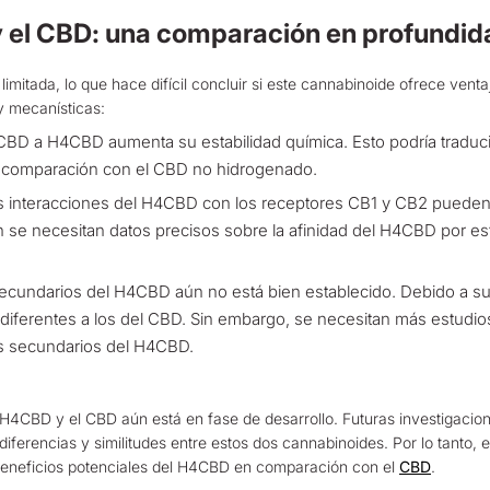
y el CBD: una comparación en profundid
imitada, lo que hace difícil concluir si este cannabinoide ofrece venta
y mecanísticas:
 CBD a H4CBD aumenta su estabilidad química. Esto podría traduci
en comparación con el CBD no hidrogenado.
s interacciones del H4CBD con los receptores CB1 y CB2 pueden d
ún se necesitan datos precisos sobre la afinidad del H4CBD por 
 secundarios del H4CBD aún no está bien establecido. Debido a su
iferentes a los del CBD. Sin embargo, se necesitan más estudios
os secundarios del H4CBD.
 H4CBD y el CBD aún está en fase de desarrollo. Futuras investigaci
ferencias y similitudes entre estos dos cannabinoides. Por lo tanto, 
 beneficios potenciales del H4CBD en comparación con el
CBD
.