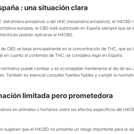
paña : una situación clara
C (tetrahidrocannabinol) o del HHC (hexahidrocannabinol), el H4CBD 
 normativa europea, el CBD está autorizado en España siempre que se 
irectrices podrían aplicarse al H4CBD.
e de CBD se basa principalmente en la concentración de THC, que es la
do en cuanto al contenido de THC, se considera legal en España.
normativa puede cambiar y es aconsejable mantenerse al día de las últi
 También es esencial consultar fuentes fiables y cumplir la normativa
mación limitada pero prometedora
stivos en animales o humanos sobre los efectos específicos del H4CBD e
res sugieren que el H4CBD no presenta un riesgo importante para la s