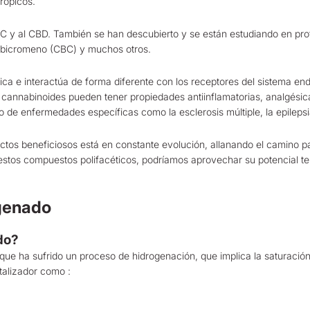
rópicos.
THC y al CBD. También se han descubierto y se están estudiando en p
nabicromeno (CBC) y muchos otros.
ca e interactúa de forma diferente con los receptores del sistema end
annabinoides pueden tener propiedades antiinflamatorias, analgésicas,
o de enfermedades específicas como la esclerosis múltiple, la epilepsia,
ectos beneficiosos está en constante evolución, allanando el camino 
stos compuestos polifacéticos, podríamos aprovechar su potencial te
genado
do?
e ha sufrido un proceso de hidrogenación, que implica la saturación
atalizador como :