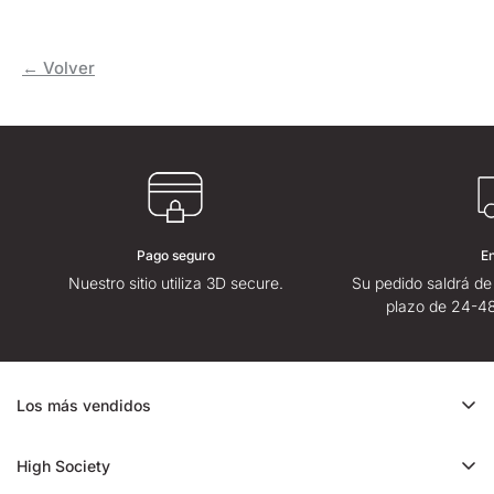
← Volver
Pago seguro
E
Nuestro sitio utiliza 3D secure.
Su pedido saldrá de
plazo de 24-48
Los más vendidos
Oferta de CBD
High Society
Ice Rock CBD